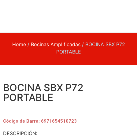
Home
/
Bocinas Amplificadas
/ BOCINA SBX P72
PORTABLE
BOCINA SBX P72
PORTABLE
Código de Barra: 6971654510723
DESCRIPCIÓN: