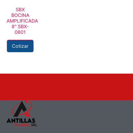
SBX
BOCINA
AMPLIFICADA
8″ SBX-
0801
Cotizar