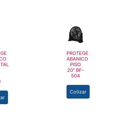
EGE
PROTEGE
ICO
ABANICO
TAL
PISO
20” BF-
504
0
Cotizar
ar