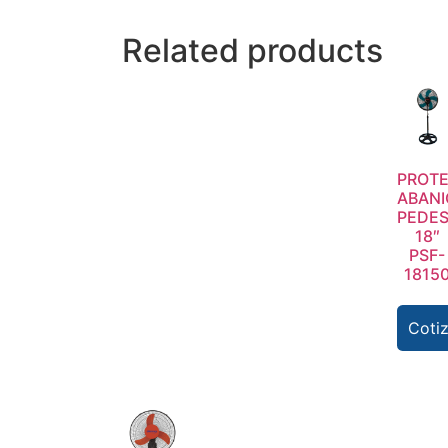
Related products
PROT
ABAN
PEDES
18″
PSF-
1815
Cotiz