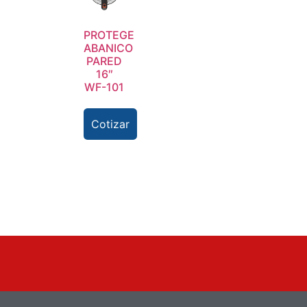
PROTEGE
ABANICO
PARED
16″
WF-101
Cotizar