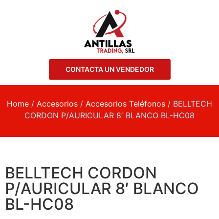
CONTACTA UN VENDEDOR
Home
/
Accesorios
/
Accesorios Teléfonos
/ BELLTECH
CORDON P/AURICULAR 8′ BLANCO BL-HC08
BELLTECH CORDON
P/AURICULAR 8′ BLANCO
BL-HC08