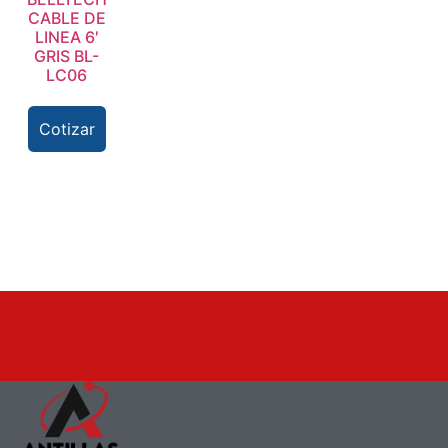
CABLE DE
LINEA 6′
GRIS BL-
LC06
Cotizar