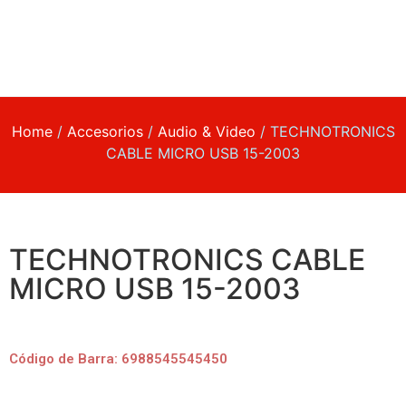
Home
/
Accesorios
/
Audio & Video
/ TECHNOTRONICS
CABLE MICRO USB 15-2003
TECHNOTRONICS CABLE
MICRO USB 15-2003
Código de Barra: 6988545545450