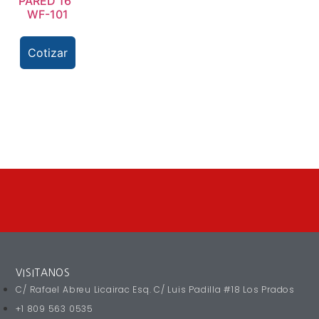
PARED 16″
WF-101
Cotizar
VISITANOS
C/ Rafael Abreu Licairac Esq. C/ Luis Padilla #18 Los Prados
+1 809 563 0535