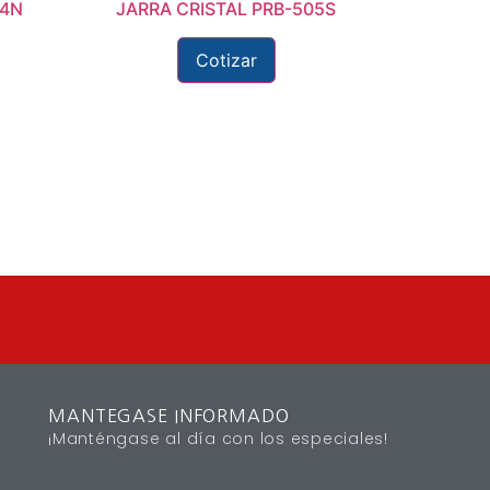
04N
JARRA CRISTAL PRB-505S
Cotizar
MANTEGASE INFORMADO
¡Manténgase al día con los especiales!