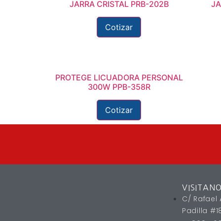
JARRA CRISTAL PRB-202B
JA
Cotizar
PROTEGE LICUADORA PERSONAL
300W PPB-358R
Cotizar
VISITAN
C/ Rafael 
Padilla #