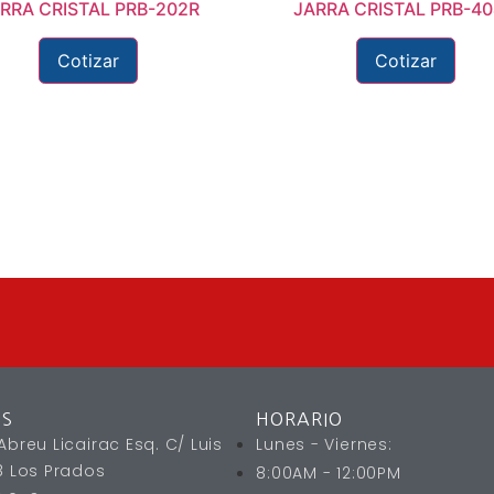
RRA CRISTAL PRB-202R
JARRA CRISTAL PRB-4
Cotizar
Cotizar
OS
HORARIO
Abreu Licairac Esq. C/ Luis
Lunes - Viernes:
18 Los Prados
8:00AM - 12:00PM